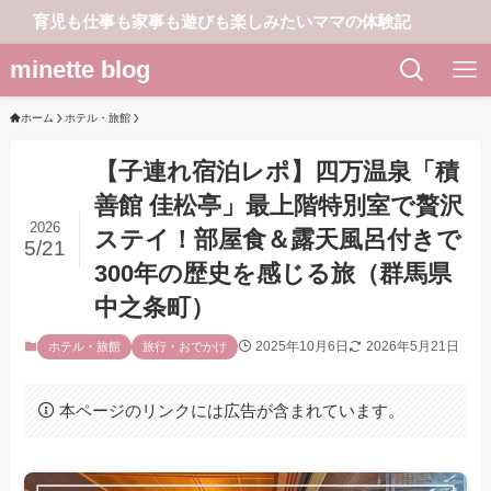
育児も仕事も家事も遊びも楽しみたいママの体験記
minette blog
ホーム
ホテル・旅館
【子連れ宿泊レポ】四万温泉「積
善館 佳松亭」最上階特別室で贅沢
2026
ステイ！部屋食＆露天風呂付きで
5/21
300年の歴史を感じる旅（群馬県
中之条町）
2025年10月6日
2026年5月21日
ホテル・旅館
旅行・おでかけ
本ページのリンクには広告が含まれています。