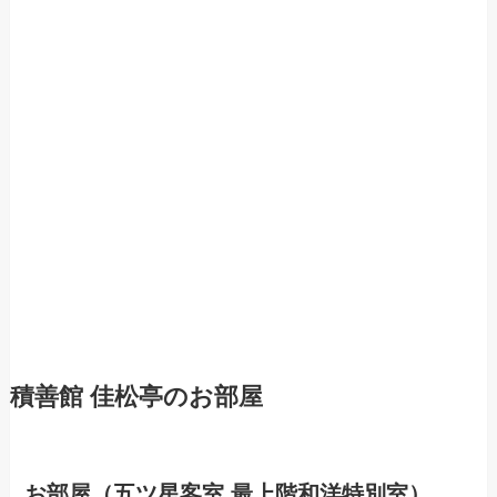
積善館 佳松亭のお部屋
お部屋（五ツ星客室 最上階和洋特別室）