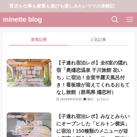
育児も仕事も家事も遊びも楽しみたいママの体験記
minette blog
新着記事
人気記事
【子連れ宿泊レポ】全8室の隠れ
宿「奥嬬恋温泉 干川旅館 花い
ち」に宿泊！全室半露天風呂付
き！看板猫が迎えてくれるおもて
なし旅館（群馬県 嬬恋村）
2024年9月30日
旅行・おでかけ
【子連れ宿泊レポ】みなとみらい
にオープンした「ヒルトン横浜」
に宿泊！150種類のメニューが並