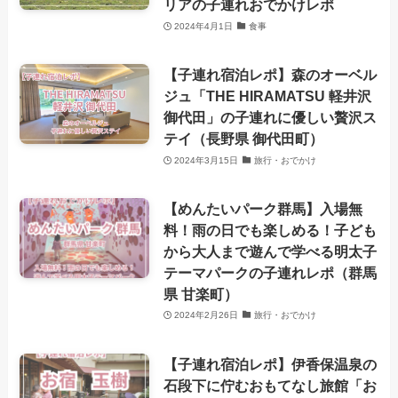
リアの子連れおでかけレポ
2024年4月1日
食事
【子連れ宿泊レポ】森のオーベル
ジュ「THE HIRAMATSU 軽井沢
御代田」の子連れに優しい贅沢ス
テイ（長野県 御代田町）
2024年3月15日
旅行・おでかけ
【めんたいパーク群馬】入場無
料！雨の日でも楽しめる！子ども
から大人まで遊んで学べる明太子
テーマパークの子連れレポ（群馬
県 甘楽町）
2024年2月26日
旅行・おでかけ
【子連れ宿泊レポ】伊香保温泉の
石段下に佇むおもてなし旅館「お