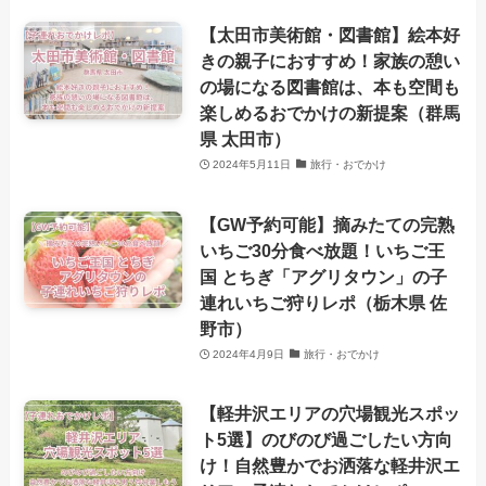
【太田市美術館・図書館】絵本好
きの親子におすすめ！家族の憩い
の場になる図書館は、本も空間も
楽しめるおでかけの新提案（群馬
県 太田市）
2024年5月11日
旅行・おでかけ
【GW予約可能】摘みたての完熟
いちご30分食べ放題！いちご王
国 とちぎ「アグリタウン」の子
連れいちご狩りレポ（栃木県 佐
野市）
2024年4月9日
旅行・おでかけ
【軽井沢エリアの穴場観光スポッ
ト5選】のびのび過ごしたい方向
け！自然豊かでお洒落な軽井沢エ