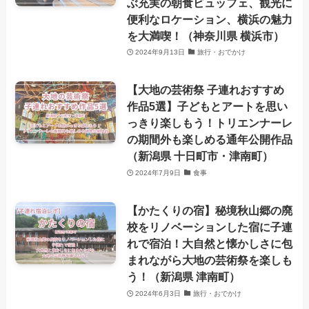
ぶ充実の朝食ビュッフェ、観光に
便利なロケーション、横浜の魅力
を大満喫！（神奈川県 横浜市）
2024年9月13日
旅行・おでかけ
【大地の芸術祭 子連れおすすめ
作品5選】子どもとアートを思い
っきり楽しもう！トリエンナーレ
の期間外も楽しめる通年公開作品
（新潟県 十日町市・津南町）
2024年7月9日
食事
【かたくりの宿】秘境秋山郷の廃
校をリノベーションした宿に子連
れで宿泊！大自然と懐かしさに包
まれながら大地の芸術祭を楽しも
う！（新潟県 津南町）
2024年6月3日
旅行・おでかけ